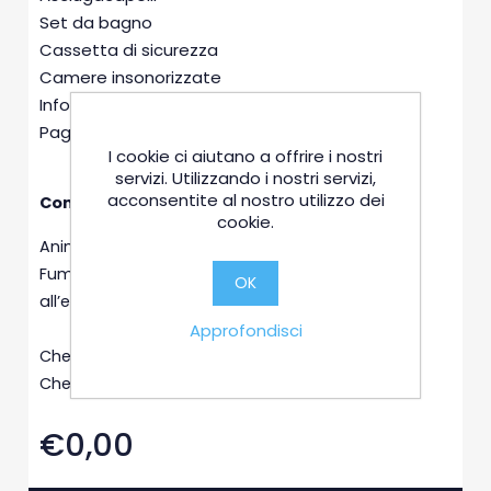
Set da bagno
Cassetta di sicurezza
Camere insonorizzate
Informazioni turistiche
Pagamenti con carte di credito
I cookie ci aiutano a offrire i nostri
servizi. Utilizzando i nostri servizi,
acconsentite al nostro utilizzo dei
Condizioni
cookie.
Animali non ammessi
Fumo non consentito in camera, consentito
OK
all’esterno
Approfondisci
Check in: dalle ore 14:00
Check out: entro le ore 11:00
€0,00