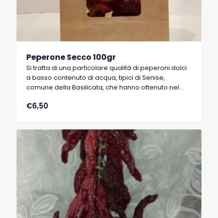
Peperone Secco 100gr
Si tratta di una particolare qualità di peperoni dolci
a basso contenuto di acqua, tipici di Senise,
comune della Basilicata, che hanno ottenuto nel
1996 il marchio I.G.P. (Indicazione Geografica
€6,50
Protetta).