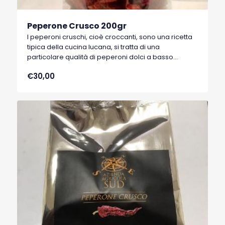
Peperone Crusco 200gr
I peperoni cruschi, cioè croccanti, sono una ricetta
tipica della cucina lucana, si tratta di una
particolare qualità di peperoni dolci a basso
contenuto di acqua, tipici di Senise, comune della
€30,00
Basilicata, che hanno ottenuto nel 1996 il marchio
I.G.P. (Indicazione Geografica Protetta).