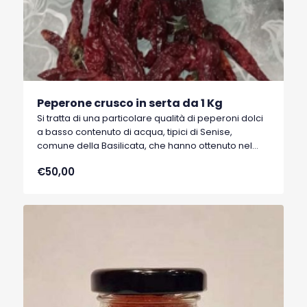
Peperone crusco in serta da 1 Kg
Si tratta di una particolare qualità di peperoni dolci
a basso contenuto di acqua, tipici di Senise,
comune della Basilicata, che hanno ottenuto nel
1996 il marchio I.G.P. (Indicazione Geografica
€50,00
Protetta).