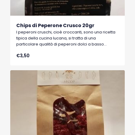
Chips di Peperone Crusco 20gr
I peperoni cruschi, cioè croccanti, sono una ricetta
tipica della cucina lucana, si tratta di una
particolare qualità di peperoni dolci a basso
contenuto di acqua, tipici di Senise, comune della
€3,50
Basilicata, che hanno ottenuto nel 1996 il marchio
I.G.P. (Indicazione Geografica Protetta).