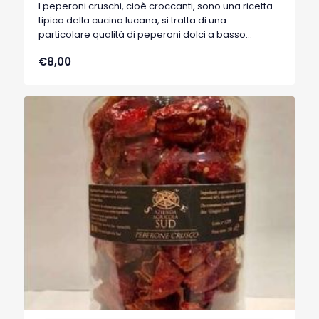
I peperoni cruschi, cioè croccanti, sono una ricetta
tipica della cucina lucana, si tratta di una
particolare qualità di peperoni dolci a basso
contenuto di acqua, tipici di Senise, comune della
€8,00
Basilicata, che hanno ottenuto nel 1996 il marchio
I.G.P. (Indicazione Geografica Protetta).