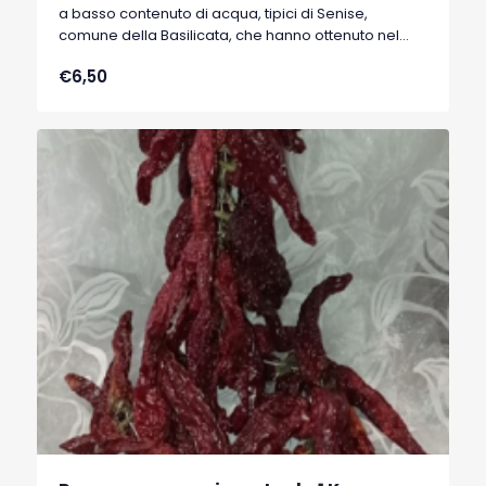
a basso contenuto di acqua, tipici di Senise,
comune della Basilicata, che hanno ottenuto nel
1996 il marchio I.G.P. (Indicazione Geografica
€6,50
Protetta).