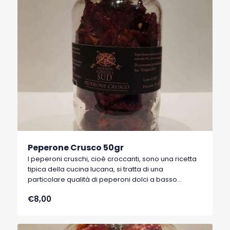
Peperone Crusco 50gr
I peperoni cruschi, cioè croccanti, sono una ricetta
tipica della cucina lucana, si tratta di una
particolare qualità di peperoni dolci a basso
contenuto di acqua, tipici di Senise, comune della
€8,00
Basilicata, che hanno ottenuto nel 1996 il marchio
I.G.P. (Indicazione Geografica Protetta).