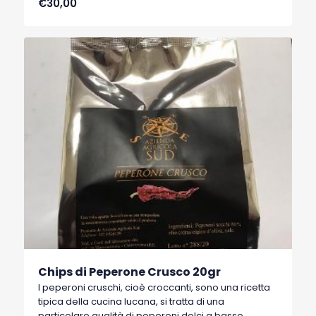
€30,00
Basilicata, che hanno ottenuto nel 1996 il marchio
I.G.P. (Indicazione Geografica Protetta).
Chips di Peperone Crusco 20gr
I peperoni cruschi, cioè croccanti, sono una ricetta
tipica della cucina lucana, si tratta di una
particolare qualità di peperoni dolci a basso