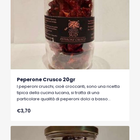
Peperone Crusco 20gr
I peperoni cruschi, cioè croccanti, sono una ricetta
tipica della cucina lucana, si tratta di una
particolare qualità di peperoni dolci a basso
contenuto di acqua, tipici di Senise, comune della
€3,70
Basilicata, che hanno ottenuto nel 1996 il marchio
I.G.P. (Indicazione Geografica Protetta).