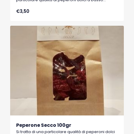
contenuto di acqua, tipici di Senise, comune della
€3,50
Basilicata, che hanno ottenuto nel 1996 il marchio
I.G.P. (Indicazione Geografica Protetta).
Peperone Secco 100gr
Si tratta di una particolare qualità di peperoni dolci