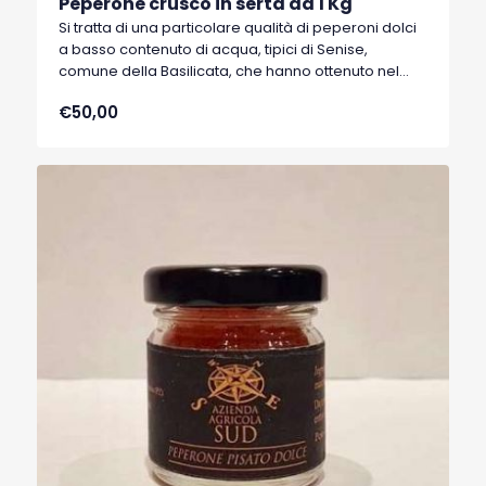
Peperone crusco in serta da 1 Kg
Si tratta di una particolare qualità di peperoni dolci
a basso contenuto di acqua, tipici di Senise,
comune della Basilicata, che hanno ottenuto nel
1996 il marchio I.G.P. (Indicazione Geografica
€50,00
Protetta).