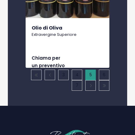
Olio di Oliva
Extravergine Superiore
Chiama per
un preventivo
3
4
5
6
7