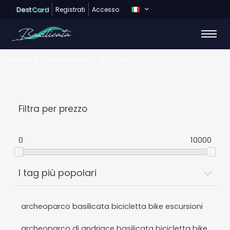
Dest
Card
Registrati
Accesso
Home
/
Gastronomia
/
Dolci
Filtra per prezzo
0
10000
I tag più popolari
archeoparco basilicata bicicletta bike escursioni
archeoparco di andriace basilicata bicicletta bike