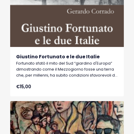
Giustino Fortunato e le due Italie
Fortunato sfatò il mito del Sud “giardino d'Europa”
dimostrando come il Mezzogiorno fosse una terra
che, per millenni, ha subito condizioni sfavorevoli di
clima, di suolo, di strutture e posizione topografica.
€15,00
L’autore ci aiuta a vedere come matura in Fortunato
il pensiero liberale, un'evoluzione che lo porta a
delineare la posizione di un partito progressista
liberale e che sfiora l'idea di un socialismo di Stato.