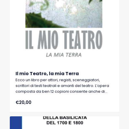
Il mio Teatro, la mia Terra
Ecco un libro per attori, registi, sceneggiatori,
scrittori di testi teatrali e amanti del teatro. L’opera
composta da ben 12 copioni consente anche di
apprendere le strategie necessarie per ricavare
€20,00
da un testo letterario (Pirandello, Albino Pierro,
Leonardo Sinisgalli, Rocco Scotellaro, Giuseppe
Lupo) un copione teatrale da portare in scena.