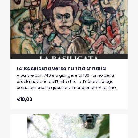
La Basilicata verso l’Unità d’Italia
A partire dal 1740 e a giungere al 1861, anno della
proclamazione dell’Unità d’Italia, l’autore spiega
come emerse la questione meridionale. A tal fine
traccia, decennio per decennio, il quadro socio-
€18,00
economico del Sud, con particolare riferimento alla
provincia di Lucania-Basilicata.