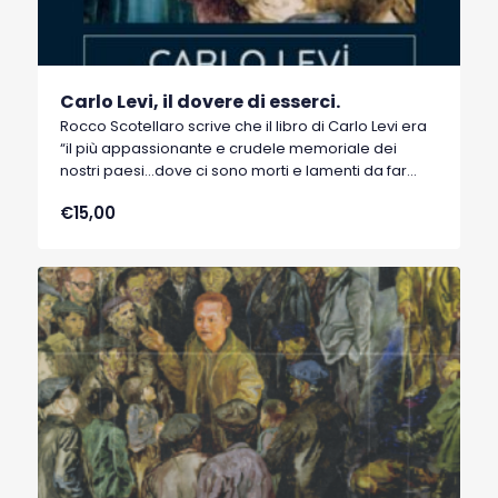
Carlo Levi, il dovere di esserci.
Rocco Scotellaro scrive che il libro di Carlo Levi era
“il più appassionante e crudele memoriale dei
nostri paesi…dove ci sono morti e lamenti da far
impallidire i santi martiri per la forza di verità…e
€15,00
dove le nostre terre si muovono da parere fiumi, e i
morti, tutti i morti, i bambini e i vecchi, vivono sulle
nude terre tremanti e nei boschi...(tale) da fare
schiattare i signori nel sonno”.