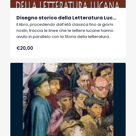
Disegno storico della Letteratura Lucana
Il libro, procedendo dall’età classica fino ai giorni
nostri, traccia le linee che le lettere lucane hanno
avuto in parallelo con la Storia della letteratura
Italiana. Si vuol dire che per ogni autore famoso,
€20,00
nello stesso periodo, c’era, quasi sempre, un
autore lucano, poco conosciuto.