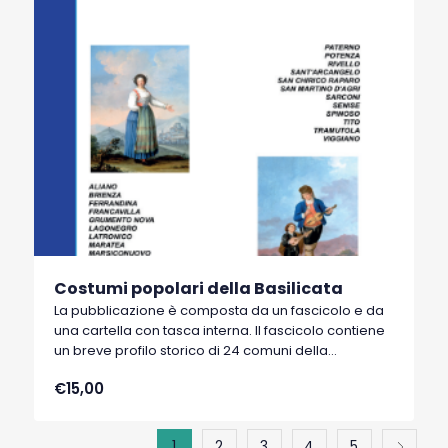
Costumi popolari della Basilicata
La pubblicazione è composta da un fascicolo e da
una cartella con tasca interna. Il fascicolo contiene
un breve profilo storico di 24 comuni della
Basilicata. La cartella contiene 24 stampe a colori
€15,00
su cartoncino formato A/4 di 24 costumi popolari
lucani fatti disegnare dal re Ferdinando IV di
Borbone nel 1782 che incaricò alcuni pittori di
1
2
3
4
5