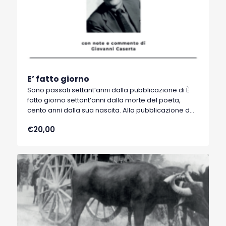
E’ fatto giorno
Sono passati settant’anni dalla pubblicazione di È
fatto giorno settant’anni dalla morte del poeta,
cento anni dalla sua nascita. Alla pubblicazione del
1954 e al premio Viareggio fu dovuta l’esplosione
€20,00
del “caso” letterario di quell’anno e degli anni
immediatamente successivi. La novità della nostra
edizione è che essa viene accompagnata, e
diremmo sostenuta, con presentazione,
illustrazione, commento ed interpretazione del
testo, lirica dopo lirica