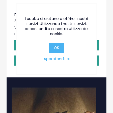
Prima di poter acquistare questo prodotto
I cookie ci aiutano a offrire i nostri
è necessaria la conferma da parte del
servizi. Utilizzando i nostri servizi,
venditore. Clicca il pulsante e sarai
acconsentite al nostro utilizzo dei
ricontattato in brevissimo tempo
cookie.
-
+
OK
Approfondisci
RICHIEDI PRENOTAZIONE