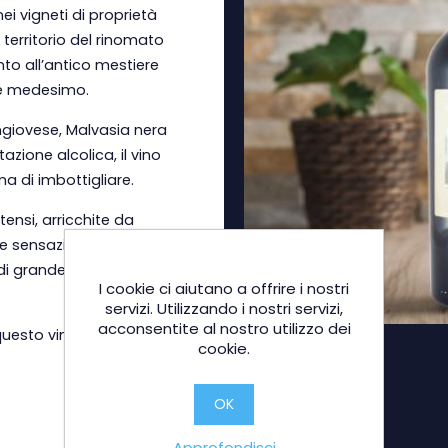
ei vigneti di proprietà
 territorio del rinomato
nto all’antico mestiere
ne medesimo.
ngiovese, Malvasia nera
zione alcolica, il vino
ma di imbottigliare.
tensi, arricchite da
e sensazioni di equilibrio
 grande pulizia,
I cookie ci aiutano a offrire i nostri
servizi. Utilizzando i nostri servizi,
acconsentite al nostro utilizzo dei
 questo vino si presta ad
cookie.
OK
Approfondisci