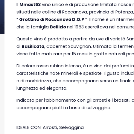
Il
Mmast53
vino unico e di produzione limitata nasce n
situati nelle colline di Roccanova, provincia di Potenza,
”
Grottino di Roccanova D.O.P
“. Il nome è un riferime
che la famiglia
Bellizio
nel 1953 esercitava nel comu
Questo vino è prodotto a partire da uve di varietà Sa
di
Basilicata
, Cabernet Sauvignon. Ultimata la fermenta
viene fatto maturare per 15 mesi in grotte naturali pri
Di colore rosso rubino intenso, è un vino dai profumi in
caratteristiche note minerali e speziate. Il gusto includ
e di morbidezza, che accompagnano verso un finale di
lunghezza ed eleganza.
Indicato per l’abbinamento con gli arrosti e i brasati,
accompagnare piatti a base di selvaggina.
IDEALE CON: Arrosti, Selvaggina