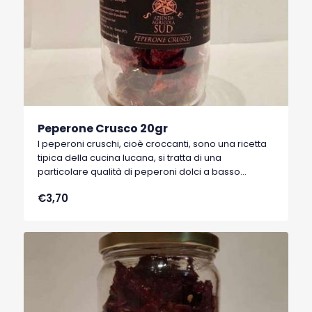
Peperone Crusco 20gr
I peperoni cruschi, cioè croccanti, sono una ricetta
tipica della cucina lucana, si tratta di una
particolare qualità di peperoni dolci a basso
contenuto di acqua, tipici di Senise, comune della
€3,70
Basilicata, che hanno ottenuto nel 1996 il marchio
I.G.P. (Indicazione Geografica Protetta).