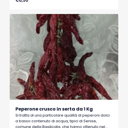
€6,50
Protetta).
Peperone crusco in serta da 1 Kg
Si tratta di una particolare qualità di peperoni dolci
a basso contenuto di acqua, tipici di Senise,
comune della Basilicata, che hanno ottenuto nel