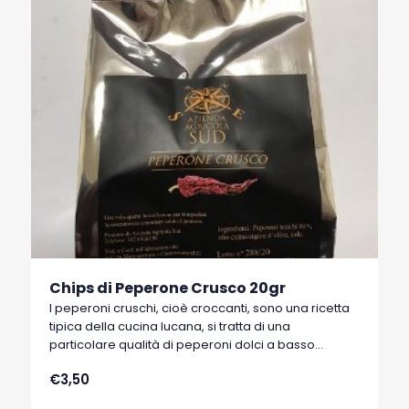
Chips di Peperone Crusco 20gr
I peperoni cruschi, cioè croccanti, sono una ricetta
tipica della cucina lucana, si tratta di una
particolare qualità di peperoni dolci a basso
contenuto di acqua, tipici di Senise, comune della
€3,50
Basilicata, che hanno ottenuto nel 1996 il marchio
I.G.P. (Indicazione Geografica Protetta).