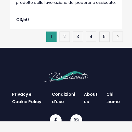
prodotto della lavorazione del peperone essiccato.
€3,50
1
2
3
4
5
Privacy e
Condizioni
About
Chi
Cookie Policy
d'uso
us
siamo