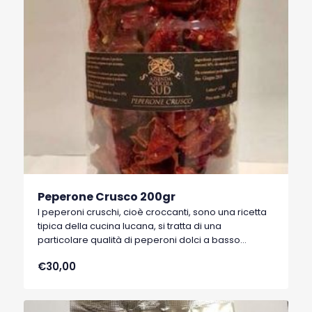
Peperone Crusco 200gr
I peperoni cruschi, cioè croccanti, sono una ricetta
tipica della cucina lucana, si tratta di una
particolare qualità di peperoni dolci a basso
contenuto di acqua, tipici di Senise, comune della
€30,00
Basilicata, che hanno ottenuto nel 1996 il marchio
I.G.P. (Indicazione Geografica Protetta).