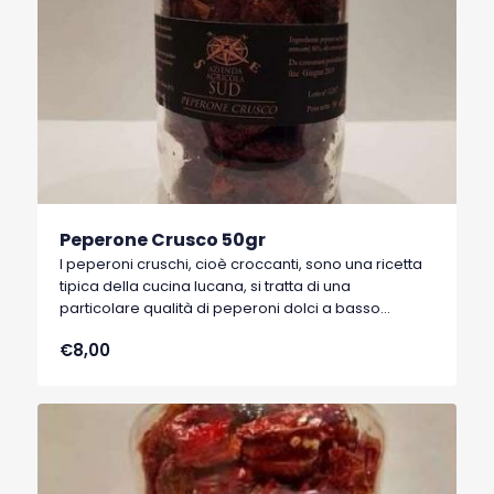
Peperone Crusco 50gr
I peperoni cruschi, cioè croccanti, sono una ricetta
tipica della cucina lucana, si tratta di una
particolare qualità di peperoni dolci a basso
contenuto di acqua, tipici di Senise, comune della
€8,00
Basilicata, che hanno ottenuto nel 1996 il marchio
I.G.P. (Indicazione Geografica Protetta).