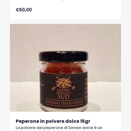
1996 il marchio I.G.P. (Indicazione Geografica
€50,00
Protetta).
Peperone in polvere dolce 15gr
La polvere del peperone di Senise dolce è un