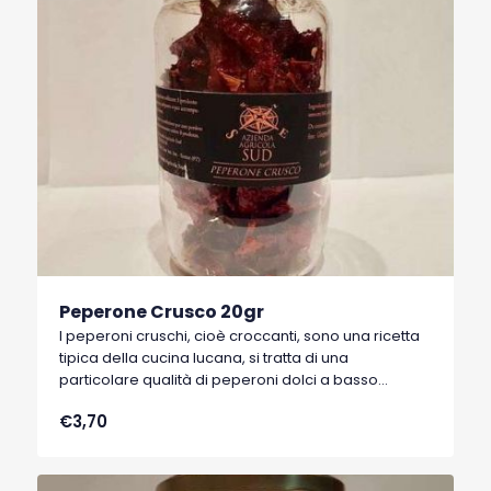
Peperone Crusco 20gr
I peperoni cruschi, cioè croccanti, sono una ricetta
tipica della cucina lucana, si tratta di una
particolare qualità di peperoni dolci a basso
contenuto di acqua, tipici di Senise, comune della
€3,70
Basilicata, che hanno ottenuto nel 1996 il marchio
I.G.P. (Indicazione Geografica Protetta).