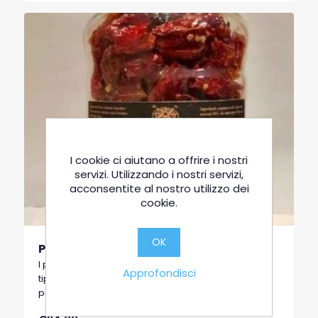
I cookie ci aiutano a offrire i nostri
servizi. Utilizzando i nostri servizi,
acconsentite al nostro utilizzo dei
cookie.
OK
Peperone Crusco intero 150gr
I peperoni cruschi, cioè croccanti, sono una ricetta
Approfondisci
tipica della cucina lucana, si tratta di una
particolare qualità di peperoni dolci a basso
contenuto di acqua, tipici di Senise, comune della