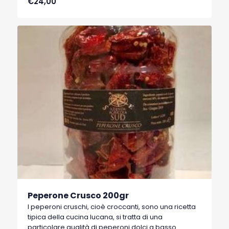
€24,00
Basilicata, che hanno ottenuto nel 1996 il marchio
I.G.P. (Indicazione Geografica Protetta).
Peperone Crusco 200gr
I peperoni cruschi, cioè croccanti, sono una ricetta
tipica della cucina lucana, si tratta di una
particolare qualità di peperoni dolci a basso