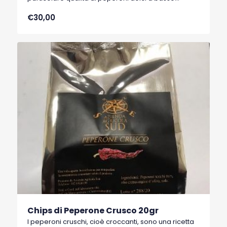
contenuto di acqua, tipici di Senise, comune della
€30,00
Basilicata, che hanno ottenuto nel 1996 il marchio
I.G.P. (Indicazione Geografica Protetta).
Chips di Peperone Crusco 20gr
I peperoni cruschi, cioè croccanti, sono una ricetta