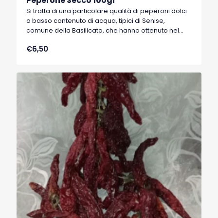
Peperone Secco 100gr
Si tratta di una particolare qualità di peperoni dolci
a basso contenuto di acqua, tipici di Senise,
comune della Basilicata, che hanno ottenuto nel
1996 il marchio I.G.P. (Indicazione Geografica
€6,50
Protetta).