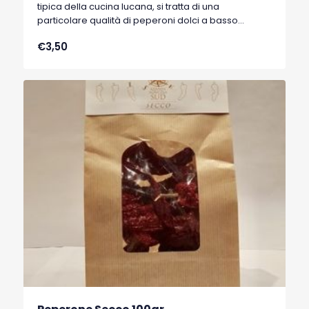
tipica della cucina lucana, si tratta di una
particolare qualità di peperoni dolci a basso
contenuto di acqua, tipici di Senise, comune della
€3,50
Basilicata, che hanno ottenuto nel 1996 il marchio
I.G.P. (Indicazione Geografica Protetta).