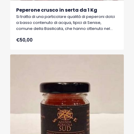
Peperone crusco in serta da 1 Kg
Si tratta di una particolare qualità di peperoni dolci
a basso contenuto di acqua, tipici di Senise,
comune della Basilicata, che hanno ottenuto nel
1996 il marchio I.G.P. (Indicazione Geografica
€50,00
Protetta).