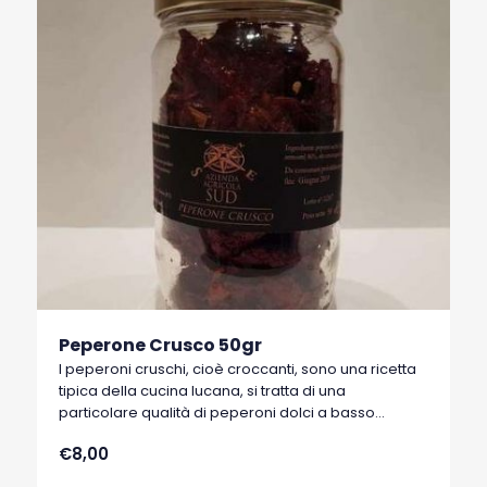
Peperone Crusco 50gr
I peperoni cruschi, cioè croccanti, sono una ricetta
tipica della cucina lucana, si tratta di una
particolare qualità di peperoni dolci a basso
contenuto di acqua, tipici di Senise, comune della
€8,00
Basilicata, che hanno ottenuto nel 1996 il marchio
I.G.P. (Indicazione Geografica Protetta).