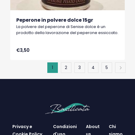
Peperone in polvere dolce 15gr
La polvere del peperone di Senise dolce è un
prodotto della lavorazione del peperone essiccato.
€3,50
1
2
3
4
5
Privacy e
Condizioni
About
Chi
Cookie Policy
d'uso
us
siamo