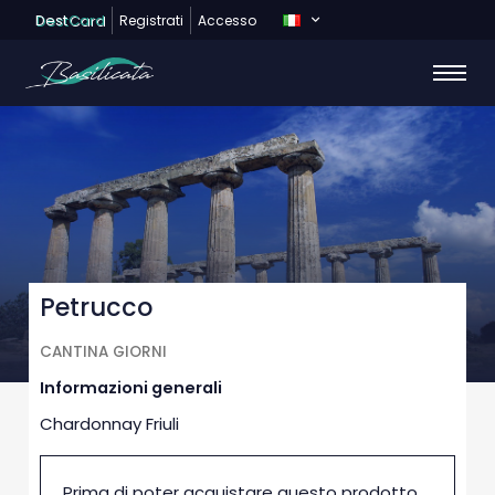
Dest
Card
Registrati
Accesso
Petrucco
CANTINA GIORNI
Informazioni generali
Chardonnay Friuli
Prima di poter acquistare questo prodotto