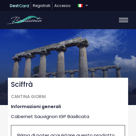
Dest
Card
Registrati
Accesso
Sciffrà
CANTINA GIORNI
Informazioni generali
Cabernet Sauvignon IGP Basilicata
Prima di poter acquistare questo prodotto