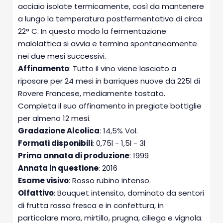
acciaio isolate termicamente, così da mantenere
a lungo la temperatura postfermentativa di circa
22° C. In questo modo la fermentazione
malolattica si avvia e termina spontaneamente
nei due mesi successivi.
Affinamento
: Tutto il vino viene lasciato a
riposare per 24 mesi in barriques nuove da 225l di
Rovere Francese, mediamente tostato.
Completa il suo affinamento in pregiate bottiglie
per almeno 12 mesi.
Gradazione Alcolica
: 14,5% Vol.
Formati disponibili
: 0,75l - 1,5l - 3l
Prima annata di produzione
: 1999
Annata in questione
: 2016
Esame visivo
: Rosso rubino intenso.
Olfattivo
: Bouquet intensito, dominato da sentori
di frutta rossa fresca e in confettura, in
particolare mora, mirtillo, prugna, ciliega e vignola.