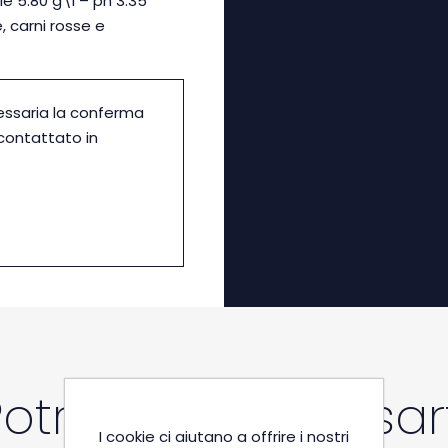
le 5.80 g\l – ph 3.35
, carni rosse e
essaria la conferma
icontattato in
Potrebbe interessart
I cookie ci aiutano a offrire i nostri