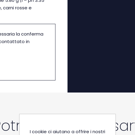
le 5.80 g\l – ph 3.35
, carni rosse e
essaria la conferma
icontattato in
Potrebbe interessart
I cookie ci aiutano a offrire i nostri