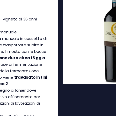
- vigneto di 36 anni
 manuale.
ta manuale in cassette di
 trasportate subito in
e. Il mosto con le bucce
one dura circa 15 gg a
 fase di fermentazione
 della fermentazione,
co viene
travasato in tini
ca 2
egno di lanier dove
sivo affinamento per
ioni di lavorazioni di