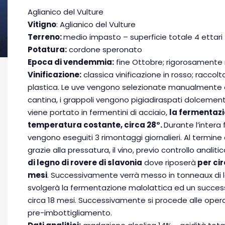
Aglianico del Vulture
Vitigno
: Aglianico del Vulture
Terreno:
medio impasto – superficie totale 4 ettari 
Potatura:
cordone speronato
Epoca di vendemmia:
fine Ottobre; rigorosamente
Vinificazione:
classica vinificazione in rosso; raccol
plastica. Le uve vengono selezionate manualmente e
cantina, i grappoli vengono pigiadiraspati dolcement
viene portato in fermentini di acciaio,
la fermentazi
temperatura costante, circa 28°.
Durante l’intera
vengono eseguiti 3 rimontaggi giornalieri. Al termine
grazie alla pressatura, il vino, previo controllo analiti
di legno di rovere di slavonia
dove riposerà
per cir
mesi
. Successivamente verrà messo in tonneaux di l
svolgerà la fermentazione malolattica ed un succes
circa 18 mesi. Successivamente si procede alle operaz
pre-imbottigliamento.