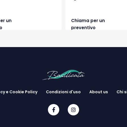
er un
Chiama per un
o
preventivo
acy e Cookie Policy
Condizioni d'uso
About us
Chi 