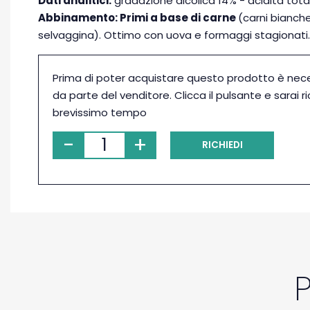
Dati analitici:
gradazione alcolica 14% - acidità tota
Abbinamento: Primi a base di carne
(carni bianche
selvaggina). Ottimo con uova e formaggi stagionati.
Prima di poter acquistare questo prodotto è nec
da parte del venditore. Clicca il pulsante e sarai r
brevissimo tempo
-
+
RICHIEDI
PRENOTAZIONE