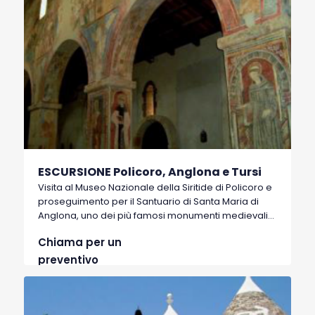
ESCURSIONE Policoro, Anglona e Tursi
Visita al Museo Nazionale della Siritide di Policoro e
proseguimento per il Santuario di Santa Maria di
Anglona, uno dei più famosi monumenti medievali
della regione che secondo tradizione fu fondata
Chiama per un
nel XII secolo sul sito della greca Pandosia.
preventivo