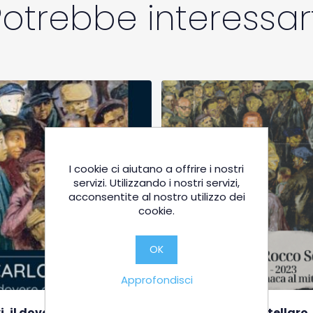
Potrebbe interessart
I cookie ci aiutano a offrire i nostri
servizi. Utilizzando i nostri servizi,
acconsentite al nostro utilizzo dei
cookie.
OK
Approfondisci
, il dovere di esserci.
I 100 anni di Scotellaro