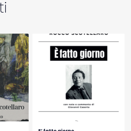
i
E’ fatto giorno