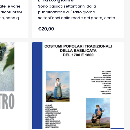
ate le varie
Sono passati settant’anni dalla
rticoli, brevi
pubblicazione di È fatto giorno
co, sono qui
settant’anni dalla morte del poeta, cento
forma
anni dalla sua nascita. Alla pubblicazione
€20,00
entesimo
del 1954 e al premio Viareggio fu dovuta
venta una
l’esplosione del “caso” letterario di
riosità,
quell’anno e degli anni immediatamente
hé non si è
successivi. La novità della nostra edizione
pina o
è che essa viene accompagnata, e
ominante.
diremmo sostenuta, con presentazione,
illustrazione, commento ed
interpretazione del testo, lirica dopo lirica