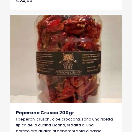
€24,00
Basilicata, che hanno ottenuto nel 1996 il marchio
I.G.P. (Indicazione Geografica Protetta).
Peperone Crusco 200gr
I peperoni cruschi, cioè croccanti, sono una ricetta
tipica della cucina lucana, si tratta di una
particolare qualità di peperoni dolci a basso