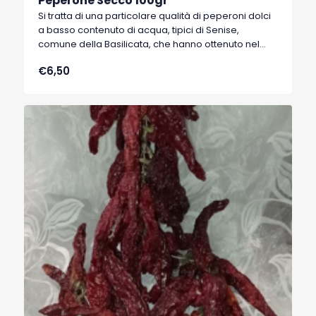
Peperone Secco 100gr
Si tratta di una particolare qualità di peperoni dolci
a basso contenuto di acqua, tipici di Senise,
comune della Basilicata, che hanno ottenuto nel
1996 il marchio I.G.P. (Indicazione Geografica
€6,50
Protetta).