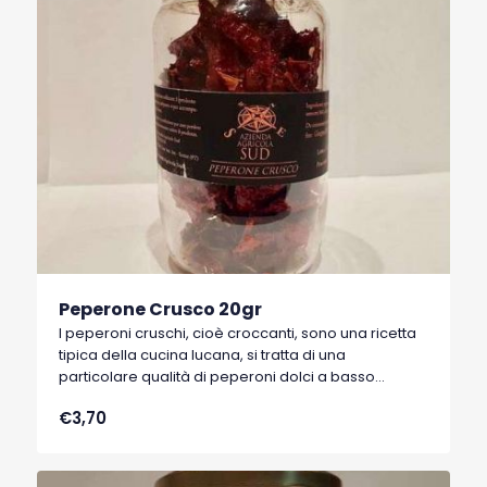
Peperone Crusco 20gr
I peperoni cruschi, cioè croccanti, sono una ricetta
tipica della cucina lucana, si tratta di una
particolare qualità di peperoni dolci a basso
contenuto di acqua, tipici di Senise, comune della
€3,70
Basilicata, che hanno ottenuto nel 1996 il marchio
I.G.P. (Indicazione Geografica Protetta).