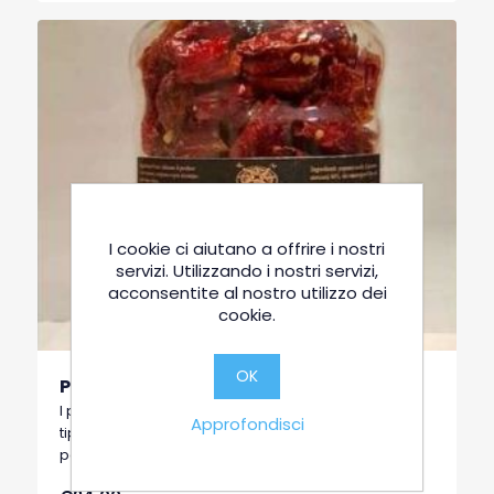
I cookie ci aiutano a offrire i nostri
servizi. Utilizzando i nostri servizi,
acconsentite al nostro utilizzo dei
cookie.
OK
Peperone Crusco intero 150gr
I peperoni cruschi, cioè croccanti, sono una ricetta
Approfondisci
tipica della cucina lucana, si tratta di una
particolare qualità di peperoni dolci a basso
contenuto di acqua, tipici di Senise, comune della