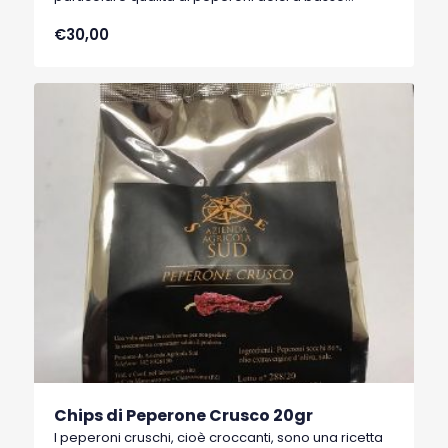
contenuto di acqua, tipici di Senise, comune della
€30,00
Basilicata, che hanno ottenuto nel 1996 il marchio
I.G.P. (Indicazione Geografica Protetta).
Chips di Peperone Crusco 20gr
I peperoni cruschi, cioè croccanti, sono una ricetta