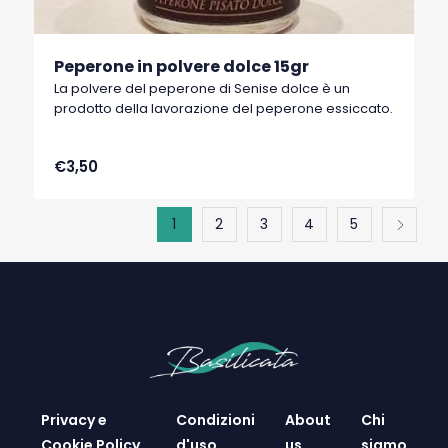
Peperone in polvere dolce 15gr
La polvere del peperone di Senise dolce è un
prodotto della lavorazione del peperone essiccato.
€3,50
1
2
3
4
5
Privacy e
Condizioni
About
Chi
Cookie Policy
d'uso
us
siamo