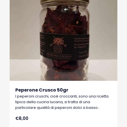
Peperone Crusco 50gr
I peperoni cruschi, cioè croccanti, sono una ricetta
tipica della cucina lucana, si tratta di una
particolare qualità di peperoni dolci a basso
contenuto di acqua, tipici di Senise, comune della
€8,00
Basilicata, che hanno ottenuto nel 1996 il marchio
I.G.P. (Indicazione Geografica Protetta).