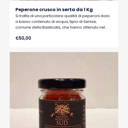
Peperone crusco in serta da 1 Kg
Si tratta di una particolare qualità di peperoni dolci
a basso contenuto di acqua, tipici di Senise,
comune della Basilicata, che hanno ottenuto nel
1996 il marchio I.G.P. (Indicazione Geografica
€50,00
Protetta).