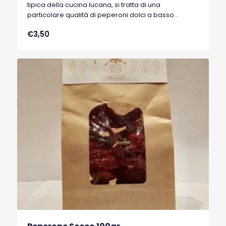
tipica della cucina lucana, si tratta di una
particolare qualità di peperoni dolci a basso
contenuto di acqua, tipici di Senise, comune della
€3,50
Basilicata, che hanno ottenuto nel 1996 il marchio
I.G.P. (Indicazione Geografica Protetta).