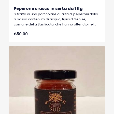
Peperone crusco in serta da 1 Kg
Si tratta di una particolare qualità di peperoni dolci
a basso contenuto di acqua, tipici di Senise,
comune della Basilicata, che hanno ottenuto nel
1996 il marchio I.G.P. (Indicazione Geografica
€50,00
Protetta).