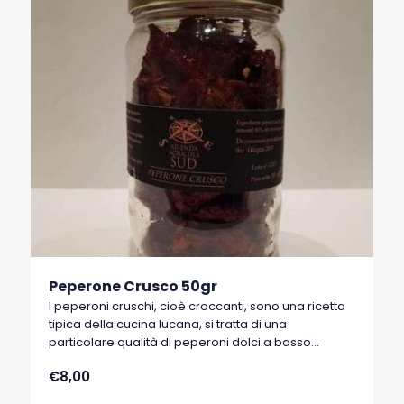
Peperone Crusco 50gr
I peperoni cruschi, cioè croccanti, sono una ricetta
tipica della cucina lucana, si tratta di una
particolare qualità di peperoni dolci a basso
contenuto di acqua, tipici di Senise, comune della
€8,00
Basilicata, che hanno ottenuto nel 1996 il marchio
I.G.P. (Indicazione Geografica Protetta).