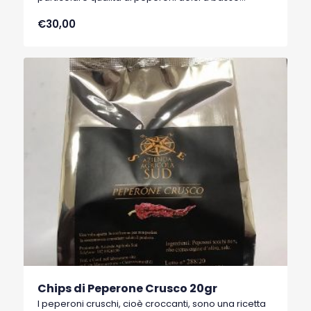
contenuto di acqua, tipici di Senise, comune della
€30,00
Basilicata, che hanno ottenuto nel 1996 il marchio
I.G.P. (Indicazione Geografica Protetta).
Chips di Peperone Crusco 20gr
I peperoni cruschi, cioè croccanti, sono una ricetta