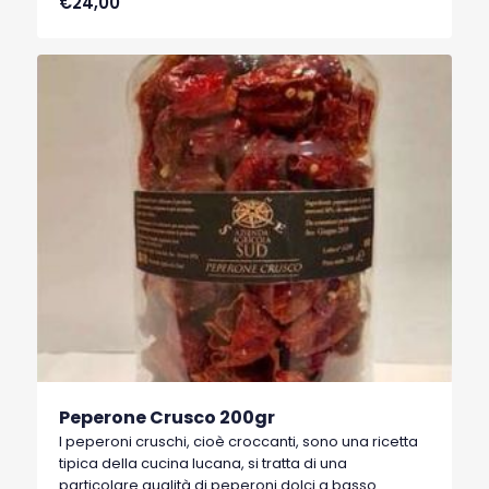
€24,00
Basilicata, che hanno ottenuto nel 1996 il marchio
I.G.P. (Indicazione Geografica Protetta).
Peperone Crusco 200gr
I peperoni cruschi, cioè croccanti, sono una ricetta
tipica della cucina lucana, si tratta di una
particolare qualità di peperoni dolci a basso