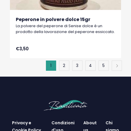
Peperone in polvere dolce 15gr
La polvere del peperone di Senise dolce è un
prodotto della lavorazione del peperone essiccato.
€3,50
1
2
3
4
5
Privacy e
Condizioni
About
Chi
Cookie Policy
d'uso
us
siamo