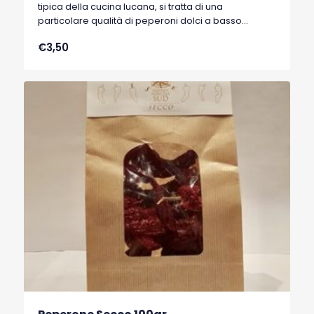
tipica della cucina lucana, si tratta di una
particolare qualità di peperoni dolci a basso
contenuto di acqua, tipici di Senise, comune della
€3,50
Basilicata, che hanno ottenuto nel 1996 il marchio
I.G.P. (Indicazione Geografica Protetta).