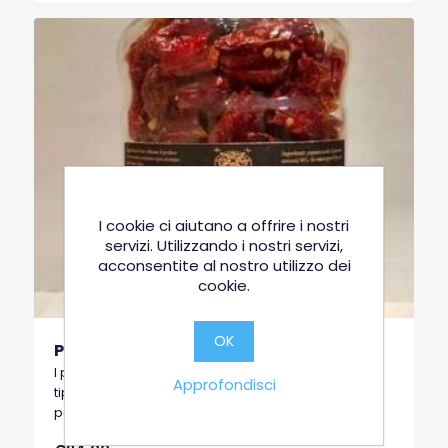
I cookie ci aiutano a offrire i nostri
servizi. Utilizzando i nostri servizi,
acconsentite al nostro utilizzo dei
cookie.
OK
Peperone Crusco intero 150gr
I peperoni cruschi, cioè croccanti, sono una ricetta
Approfondisci
tipica della cucina lucana, si tratta di una
particolare qualità di peperoni dolci a basso
contenuto di acqua, tipici di Senise, comune della