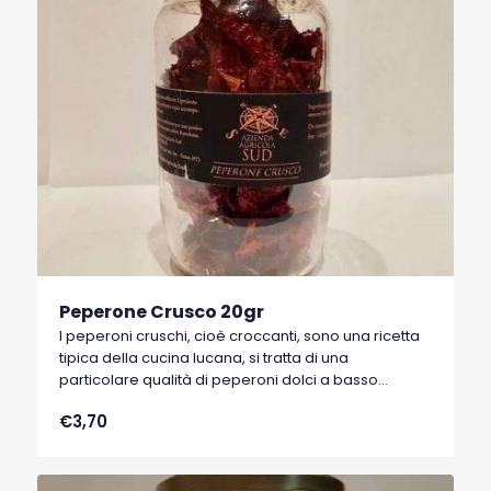
Peperone Crusco 20gr
I peperoni cruschi, cioè croccanti, sono una ricetta
tipica della cucina lucana, si tratta di una
particolare qualità di peperoni dolci a basso
contenuto di acqua, tipici di Senise, comune della
€3,70
Basilicata, che hanno ottenuto nel 1996 il marchio
I.G.P. (Indicazione Geografica Protetta).