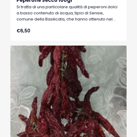
Peperone Secco 100gr
Si tratta di una particolare qualità di peperoni dolci
a basso contenuto di acqua, tipici di Senise,
comune della Basilicata, che hanno ottenuto nel
1996 il marchio I.G.P. (Indicazione Geografica
€6,50
Protetta).